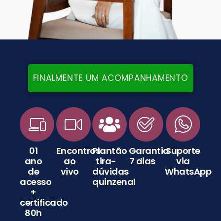
FINALMENTE UM ACOMPANHAMENTO
01
Encontros
Plantão
Garantia
Suporte
ano
ao
tira-
7 dias
via
de
vivo
dúvidas
WhatsApp
acesso
quinzenal
+
certificado
80h