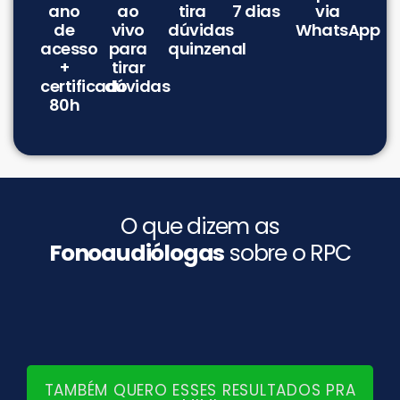
ano
ao
tira
7 dias
via
de
vivo
dúvidas
WhatsApp
acesso
para
quinzenal
+
tirar
certificado
dúvidas
80h
O que dizem as
Fonoaudiólogas
sobre o RPC
TAMBÉM QUERO ESSES RESULTADOS PRA