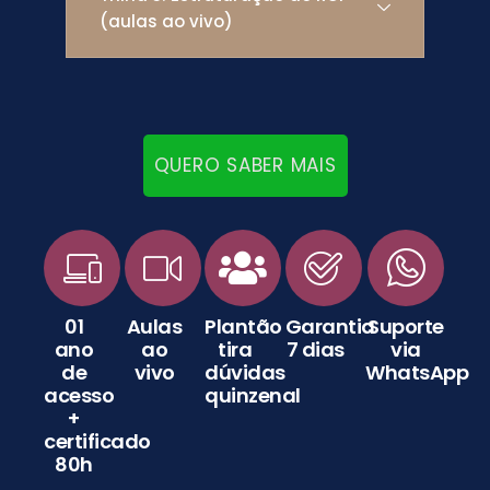
(aulas ao vivo)
QUERO SABER MAIS
01
Aulas
Plantão
Garantia
Suporte
ano
ao
tira
7 dias
via
de
vivo
dúvidas
WhatsApp
acesso
quinzenal
+
certificado
80h