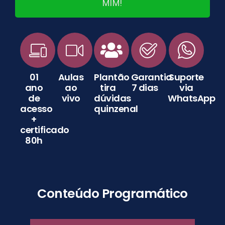
MIM!
01
Aulas
Plantão
Garantia
Suporte
ano
ao
tira
7 dias
via
de
vivo
dúvidas
WhatsApp
acesso
quinzenal
+
certificado
80h
Conteúdo Programático